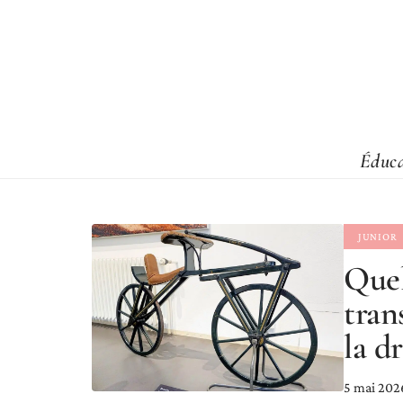
Éduca
JUNIOR
Quel
tran
la d
5 mai 202