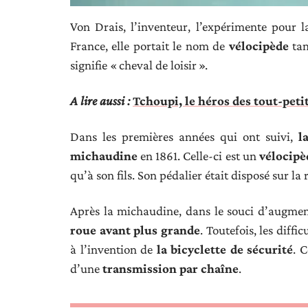
Von Drais, l’inventeur, l’expérimente pour l
France, elle portait le nom de
vélocipède
tan
signifie « cheval de loisir ».
A lire aussi :
Tchoupi, le héros des tout-peti
Dans les premières années qui ont suivi,
l
michaudine
en 1861. Celle-ci est un
vélocipè
qu’à son fils. Son pédalier était disposé sur la
Après la michaudine, dans le souci d’augment
roue avant plus grande
. Toutefois, les diffi
à l’invention de
la bicyclette de sécurité
. 
d’une
transmission par chaîne
.