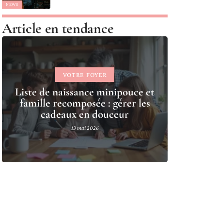
NEWS
Article en tendance
VOTRE FOYER
Liste de naissance minipouce et
famille recomposée : gérer les
cadeaux en douceur
13 mai 2026