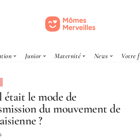
tion
Junior
Maternité
News
Votre 
 était le mode de
smission du mouvement de
raisienne ?
6