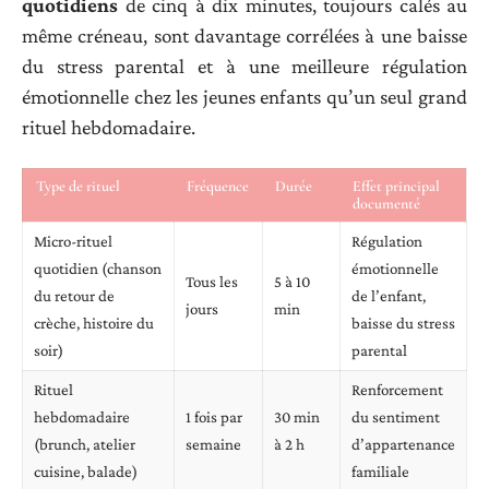
quotidiens
de cinq à dix minutes, toujours calés au
même créneau, sont davantage corrélées à une baisse
du stress parental et à une meilleure régulation
émotionnelle chez les jeunes enfants qu’un seul grand
rituel hebdomadaire.
Type de rituel
Fréquence
Durée
Effet principal
documenté
Micro-rituel
Régulation
quotidien (chanson
émotionnelle
Tous les
5 à 10
du retour de
de l’enfant,
jours
min
crèche, histoire du
baisse du stress
soir)
parental
Rituel
Renforcement
hebdomadaire
1 fois par
30 min
du sentiment
(brunch, atelier
semaine
à 2 h
d’appartenance
cuisine, balade)
familiale