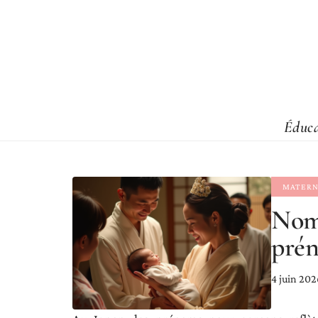
Éduca
MATERN
Noms
prén
4 juin 202