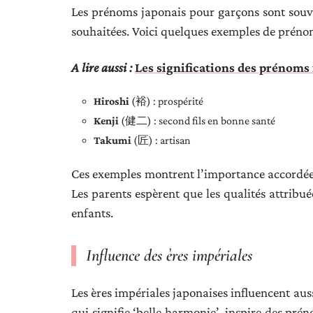
Les prénoms japonais pour garçons sont souve
souhaitées. Voici quelques exemples de prénoms
A lire aussi :
Les significations des prénoms
Hiroshi
(裕) : prospérité
Kenji
(健二) : second fils en bonne santé
Takumi
(匠) : artisan
Ces exemples montrent l’importance accordée à
Les parents espèrent que les qualités attribué
enfants.
Influence des ères impériales
Les ères impériales japonaises influencent aus
qui signifie ‘belle harmonie’, inspire des pr