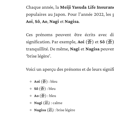
Chaque année, la
Meiji Yasuda Life Insura
populaires au Japon. Pour l’année 2022, les 
Aoi
,
Sô
,
Ao
,
Nagi
et
Nagisa
.
Ces prénoms peuvent être écrits avec dif
signification. Par exemple,
Aoi
(蒼) et
Sô
(蒼) 
tranquillité. De même,
Nagi
et
Nagisa
peuvent
‘brise légère’.
Voici un aperçu des prénoms et de leurs signifi
Aoi
(蒼) : bleu
Sô
(蒼) : bleu
Ao
(蒼) : bleu
Nagi
(凪) : calme
Nagisa
(凪) : brise légère